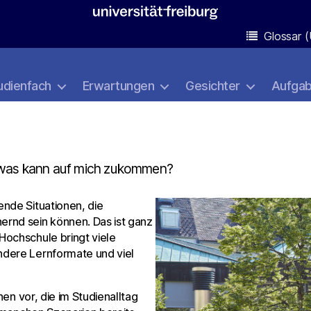
Glossar (
udienfach
Erwartungen
Gesichter
Aufga
– was kann auf mich zukommen?
nde Situationen, die
rnd sein können. Das ist ganz
Hochschule bringt viele
ndere Lernformate und viel
nen vor, die im Studienalltag