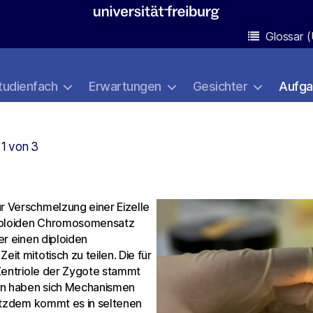
Glossar (
tudienfach
Erwartungen
Gesichter
Aufg
 1 von 3
r Verschmelzung einer Eizelle
haploiden Chromosomensatz
er einen diploiden
t mitotisch zu teilen. Die für
Zentriole der Zygote stammt
ion haben sich Mechanismen
rotzdem kommt es in seltenen