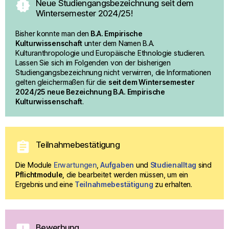
new_releases
Neue Studiengangsbezeichnung seit dem 
Wintersemester 2024/25!
Bisher konnte man den
 B.A. Empirische 
Kulturwissenschaft
 unter dem Namen B.A. 
Kulturanthropologie und Europäische Ethnologie studieren. 
Lassen Sie sich im Folgenden von der bisherigen 
Studiengangsbezeichnung nicht verwirren, die Informationen 
gelten gleichermaßen für die 
seit dem Wintersemester 
2024/25 neue Bezeichnung B.A. Empirische 
Kulturwissenschaft
. 
assignment
Teilnahmebestätigung
Die Module 
Erwartungen
, 
Aufgaben
und 
Studienalltag
sind
Pflichtmodule,
 die bearbeitet werden müssen, um ein 
Ergebnis und eine 
Teilnahmebestätigung
zu erhalten.
Bewerbung