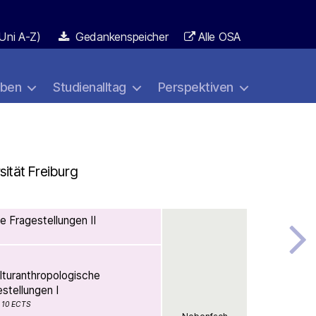
Uni A-Z)
Gedankenspeicher
Alle OSA
aben
Studienalltag
Perspektiven
sität Freiburg
e Fragestellungen II
ulturanthropologische
stellungen I
10 ECTS