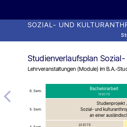
Online Studienwahl Assistent
SOZIAL- UND KULTURANTHR
St
Studienverlaufsplan Sozial-
Lehrveranstaltungen (Module) im B.A.-Stud
Bachelorarbeit
6. Sem.
10 ECTS
Studienprojekt 
Sozial- und kulturanthr
5. Sem.
an einer ausländis
22 ECTS
4. Sem.