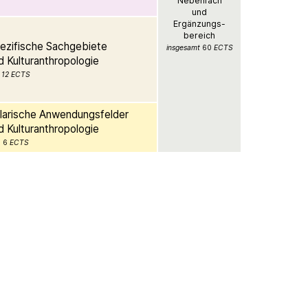
Nebenfach
und
Ergänzungs-
bereich
pezifische Sachgebiete
insgesamt
60
ECTS
d Kulturanthropologie
12 ECTS
plarische Anwendungsfelder
d Kulturanthropologie
6
ECTS