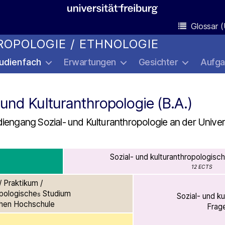
Glossar (
OPOLOGIE / ETHNOLOGIE
udienfach
Erwartungen
Gesichter
Aufg
 und Kulturanthropologie (B.A.)
iengang Sozial- und Kulturanthropologie an der Univer
Sozial- und kulturanthropologisch
12 ECTS
/ Praktikum /
opologische
Studium
s
Sozial- und k
chen Hochschule
Frage