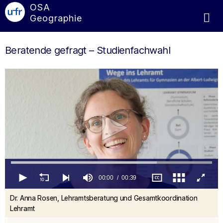
OSA
Geographie
Beratende gefragt – Studienfachwahl
00:00
00:39
0
Dr. Anna Rosen, Lehramtsberatung und Gesamtkoordination
seconds
of
Lehramt
39