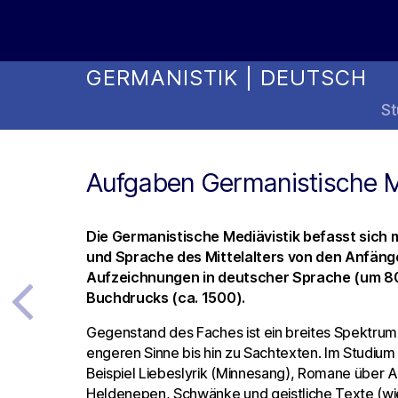
Online Studienwahl Assistent
GERMANISTIK | DEUTSCH
St
Aufgaben Germanistische M
Die Germanistische Mediävistik befasst sich 
und Sprache des Mittelalters von den Anfänge
Aufzeichnungen in deutscher Sprache (um 800
Buchdrucks (ca. 1500).
Gegenstand des Faches ist ein breites Spektrum 
engeren Sinne bis hin zu Sachtexten. Im Studiu
Beispiel Liebeslyrik (Minnesang), Romane über Ar
Heldenepen, Schwänke und geistliche Texte (wie