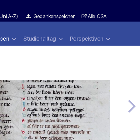
Uni A-Z)
Gedankenspeicher
Alle OSA
ben
Studienalltag
Perspektiven