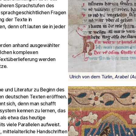
früheren Sprachstufen des
 sprachgeschichtlichen Fragen
ng der Texte in
 denn oft lauten sie in jeder
werden anhand ausgewählter
solchen komplexen
Textüberlieferung werden
tze.
Ulrich von dem Türlin,
Arabel (A
e und Literatur zu Beginn des
hen deutschen Texten eröffnen.
hnt sich, denn man schafft
tursystem kennen zu lernen, das
 als etwa das heutige
s viele Parallelen aufweist.
 mittelalterliche Handschriften