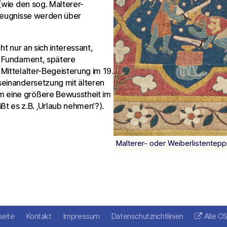
(wie den sog. Malterer-
 Zeugnisse werden über
cht nur an sich interessant,
s Fundament, spätere
Mittelalter-Begeisterung im 19.
seinandersetzung mit älteren
 eine größere Bewusstheit im
 es z.B. ‚Urlaub nehmen‘?).
Malterer- oder Weiberlistentepp
seite
Kontakt
Impressum
Datenschutzrichtlinien
Alle O