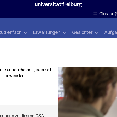
Glossar (
tudienfach
Erwartungen
Gesichter
Aufg
m können Sie sich jederzeit
tudium wenden:
egungen zu diesem OSA 