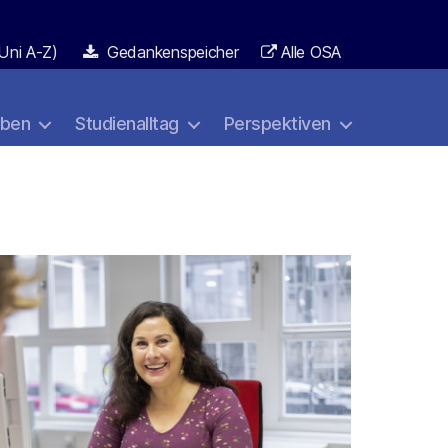
Uni A-Z)
Gedankenspeicher
Alle OSA
aben
Studienalltag
Perspektiven