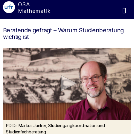
OSA
Mathematik
Beratende gefragt – Warum Studienberatung
wichtig ist
0
PD Dr. Markus Junker, Studiengangkoordination und
seconds
of
Studienfachberatung