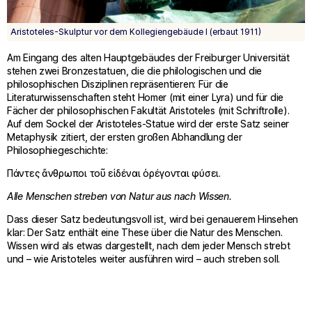
Aristoteles-Skulptur vor dem Kollegiengebäude I (erbaut 1911)
Am Eingang des alten Hauptgebäudes der Freiburger Universität
stehen zwei Bronzestatuen, die die philologischen und die
philosophischen Disziplinen repräsentieren: Für die
Literaturwissenschaften steht Homer (mit einer Lyra) und für die
Fächer der philosophischen Fakultät Aristoteles (mit Schriftrolle).
Auf dem Sockel der Aristoteles-Statue wird der erste Satz seiner
Metaphysik zitiert, der ersten großen Abhandlung der
Philosophiegeschichte:
Πάντες ἄνθρωποι τοῦ εἰδέναι ὀρέγονται φύσει.
Alle Menschen streben von Natur aus nach Wissen.
Dass dieser Satz bedeutungsvoll ist, wird bei genauerem Hinsehen
klar: Der Satz enthält eine These über die Natur des Menschen.
Wissen wird als etwas dargestellt, nach dem jeder Mensch strebt
und – wie Aristoteles weiter ausführen wird – auch streben soll.