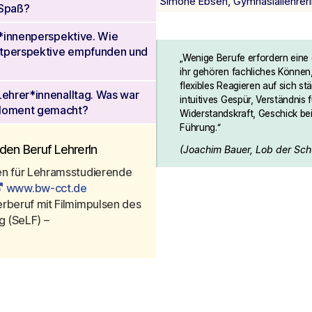
Simone Ebsen, Gymnasiallehreri
 Spaß?
r*innenperspektive. Wie
aftperspektive empfunden und
„Wenige Berufe erfordern eine 
ihr gehören fachliches Können
flexibles Reagieren auf sich s
Lehrer*innenalltag. Was war
intuitives Gespür, Verständnis 
 Moment gemacht?
Widerstandskraft, Geschick be
Führung.“
den Beruf LehrerIn
(Joachim Bauer, Lob der Sch
en für Lehramsstudierende 
www.bw-cct.de
rberuf mit Filmimpulsen des 
Münchener Zentrums für Lehrerbildung (SeLF) – 