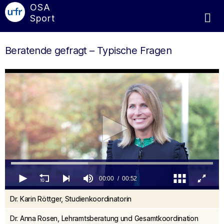
OSA
Sport
Beratende gefragt – Typische Fragen
00:00
00:52
0
Dr. Karin Röttger, Studienkoordinatorin
seconds
of
52
Dr. Anna Rosen, Lehramtsberatung und Gesamtkoordination