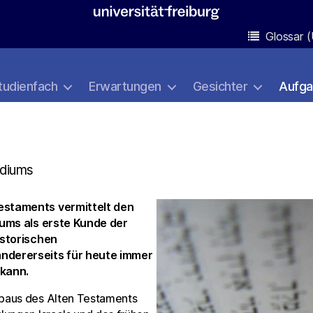
Glossar (
tudienfach
Erwartungen
Gesichter
Aufg
udiums
estaments vermittelt den
tums als erste Kunde der
istorischen
ndererseits für heute immer
 kann.
fbaus des Alten Testaments