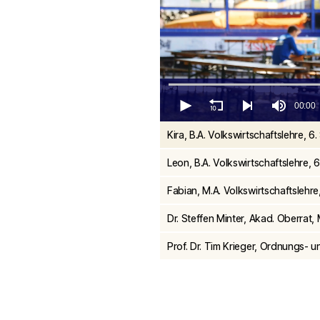
00:00
0
Kira, B.A. Volkswirtschaftslehre, 6
seconds
of
23
Leon, B.A. Volkswirtschaftslehre, 
seconds
Volume
90%
Fabian, M.A. Volkswirtschaftslehre
Dr. Steffen Minter, Akad. Oberra
Prof. Dr. Tim Krieger, Ordnungs- 