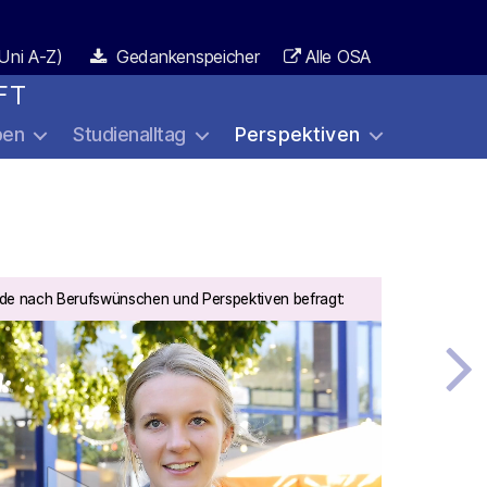
Uni A-Z)
Gedankenspeicher
Alle OSA
FT
ben
Studienalltag
Perspektiven
de nach Berufswünschen und Perspektiven befragt: