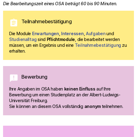
Die Bearbeitungszeit eines OSA beträgt 60 bis 90 Minuten.
assignment
Teilnahmebestätigung
Die Module 
Erwartungen
, 
Interessen
, 
Aufgaben
 und 
Studienalltag
 sind 
Pflichtmodule
, die bearbeitet werden 
müssen, um ein Ergebnis und eine 
Teilnahmebestätigung
zu 
erhalten.
announcement
Bewerbung
Ihre Angaben im OSA haben 
keinen Einfluss
 auf Ihre 
Bewerbung um einen Studienplatz an der Albert-Ludwigs-
Universität Freiburg.
Sie können an diesem OSA vollständig 
anonym 
teilnehmen.