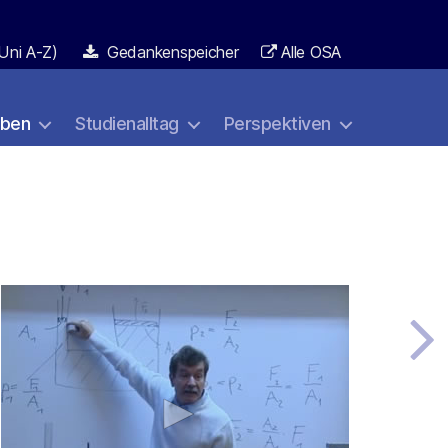
Uni A-Z)
Gedankenspeicher
Alle OSA
aben
Studienalltag
Perspektiven
0
seconds
of
0
seconds
Volume
90%