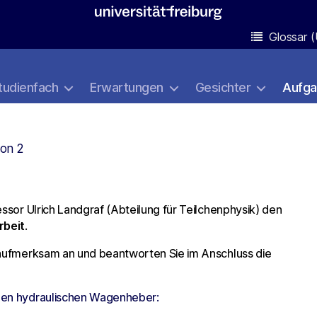
Glossar (
tudienfach
Erwartungen
Gesichter
Aufg
von 2
essor Ulrich Landgraf (Abteilung für Teilchenphysik) den
rbeit
.
t aufmerksam an und beantworten Sie im Anschluss die
inen hydraulischen Wagenheber: