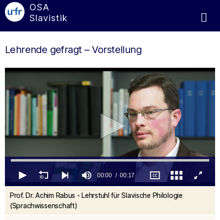
OSA
Slavistik
Lehrende gefragt – Vorstellung
00:00
00:17
0
Prof. Dr. Achim Rabus - Lehrstuhl für Slavische Philologie
seconds
of
(Sprachwissenschaft)
17