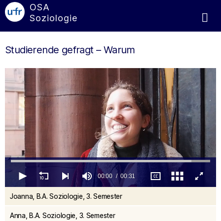
OSA
Soziologie
Studierende gefragt – Warum
00:00
00:31
0
Joanna, B.A. Soziologie, 3. Semester
seconds
of
31
Anna, B.A. Soziologie, 3. Semester