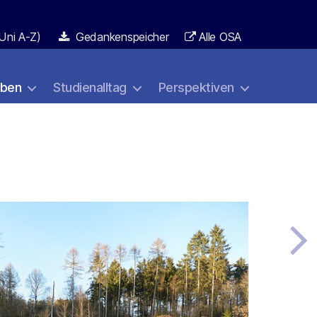
Uni A-Z)
Gedankenspeicher
Alle OSA
aben
Studienalltag
Perspektiven