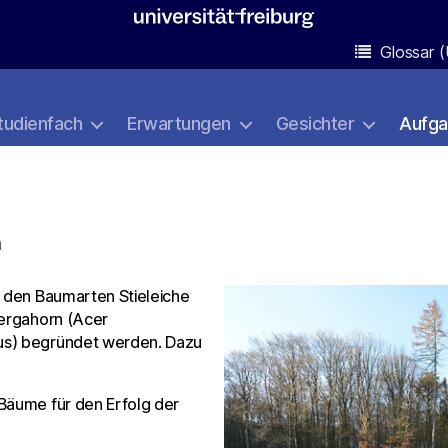
Glossar (
tudienfach
Erwartungen
Gesichter
Aufg
n
t den Baumarten Stieleiche
Bergahorn (Acer
us) begründet werden. Dazu
Bäume für den Erfolg der