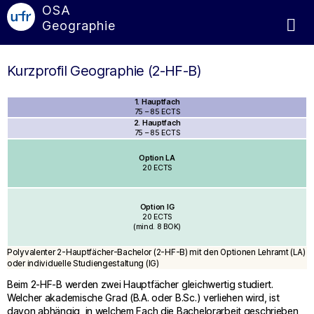
OSA
Geographie
Kurzprofil Geographie (2-HF-B)
1. Hauptfach
75 – 85 ECTS
2. Hauptfach
75 – 85 ECTS
Option
LA
20 ECTS
Option IG
20 ECTS
(mind. 8 BOK)
Polyvalenter 2-Hauptfächer-Bachelor (2-HF-B) mit den Optionen Lehramt (LA)
oder individuelle Studiengestaltung (IG)
Beim 2-HF-B werden zwei Hauptfächer gleichwertig studiert.
Welcher akademische Grad (B.A. oder B.Sc.) verliehen wird, ist
davon abhängig, in welchem Fach die Bachelorarbeit geschrieben