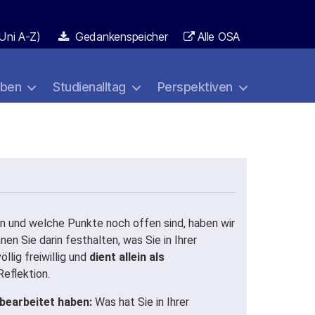
Uni A-Z)
Gedankenspeicher
Alle OSA
aben
Studienalltag
Perspektiven