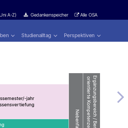
Uni A-Z)
Gedankenspeicher
Alle OSA
aben
Studienalltag
Perspektiven
Ergänzungsbereich / Berufsfeld-
orientierte Kompetenzen (BOK)
s­semester/-jahr
ssens­vertiefung
Nebenfach
ng