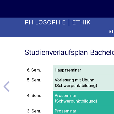
Online Studienwahl Assistent
PHILOSOPHIE | ETHIK
St
Studienverlaufsplan Bachelo
6. Sem.
Hauptseminar
5. Sem.
Vorlesung mit Übung
(Schwerpunkt­­­­­bildung)
4. Sem.
Proseminar
(Schwerpunkt­bildung)
3. Sem.
Proseminar