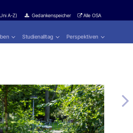
Uni A-Z)
Gedankenspeicher
Alle OSA
aben
Studienalltag
Perspektiven