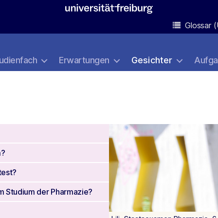
Glossar (
udienfach
Erwartungen
Gesichter
Aufg
m?
test?
om Studium der Pharmazie?