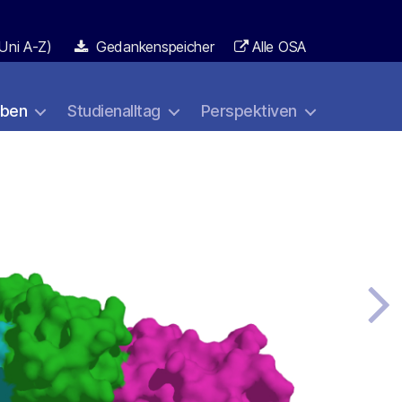
Uni A-Z)
Gedankenspeicher
Alle OSA
aben
Studienalltag
Perspektiven