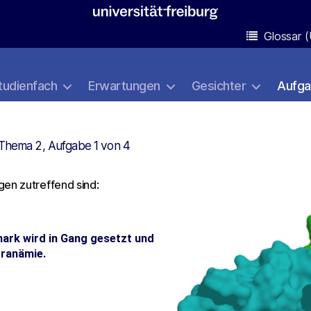
Glossar (
tudienfach
Erwartungen
Gesichter
Aufg
Thema 2, Aufgabe 1 von 4
en zutreffend sind: