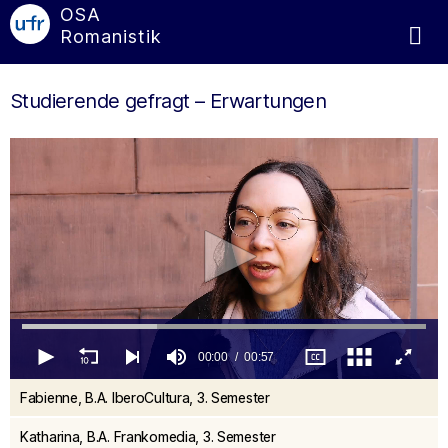
OSA
Romanistik
Studierende gefragt – Erwartungen
00:00
00:57
0
Fabienne, B.A. IberoCultura, 3. Semester
seconds
of
57
Katharina, B.A. Frankomedia, 3. Semester