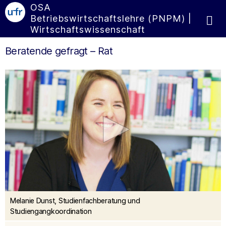
OSA
Betriebswirtschaftslehre (PNPM) |
Wirtschaftswissenschaft
Beratende gefragt – Rat
0
Melanie Dunst, Studienfachberatung und
seconds
of
Studiengangkoordination
0