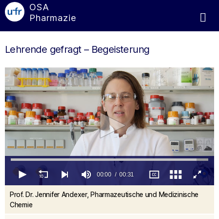
OSA
Pharmazie
Lehrende gefragt – Begeisterung
00:00
00:31
0
Prof. Dr. Jennifer Andexer, Pharmazeutische und Medizinische
seconds
of
Chemie
31