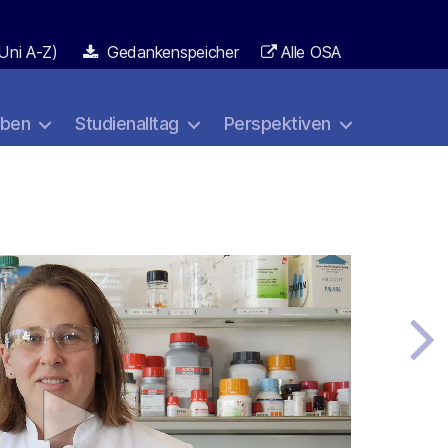
Uni A-Z)
Gedankenspeicher
Alle OSA
aben
Studienalltag
Perspektiven