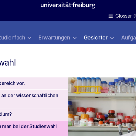
Glossar (
tudienfach
Erwartungen
Gesichter
Aufg
wahl
bereich vor.
 an der wissenschaftlichen
dium?
n man bei der Studienwahl