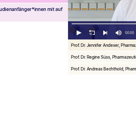
tudienanfänger*innen mit auf
00:00
0
Prof. Dr. Jennifer Andexer, Pharm
seconds
of
38
Prof. Dr. Regine Süss, Pharmazeu
seconds
Volume
90%
Prof. Dr. Andreas Bechthold, Phar