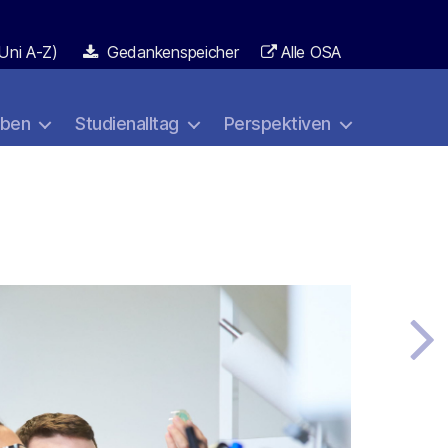
Uni A-Z)
Gedankenspeicher
Alle OSA
aben
Studienalltag
Perspektiven