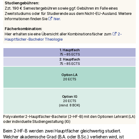
Studiengebühren:
Zzt. 190 € Semestergebühren sowie ggf. Gebühren im Falle eines
Zweitstudiums oder für Studierende aus dem Nicht-EU-Ausland. Weitere
Informationen finden Sie
hier.
Fächerkombination:
Hier erhalten sie eine Übersicht aller Kombinationsfächer zum
2-
Hauptfächer-Bachelor Theologie
1. Hauptfach
75 – 85 ECTS
2. Hauptfach
75 – 85 ECTS
Option
LA
20 ECTS
Option IG
20 ECTS
(mind. 8 BOK)
Polyvalenter 2-Hauptfächer-Bachelor (2-HF-B) mit den Optionen Lehramt (LA)
oder individuelle Studiengestaltung (IG)
Beim 2-HF-B werden zwei Hauptfächer gleichwertig studiert.
Welcher akademische Grad (B.A. oder B.Sc.) verliehen wird, ist