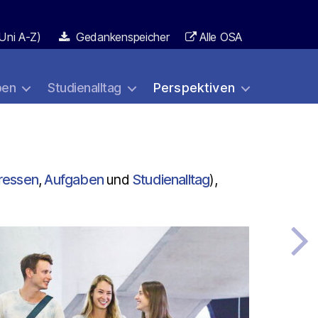
Uni A-Z)
Gedankenspeicher
Alle OSA
ben
Studienalltag
Perspektiven
eressen
,
Aufgaben
und
Studienalltag
),