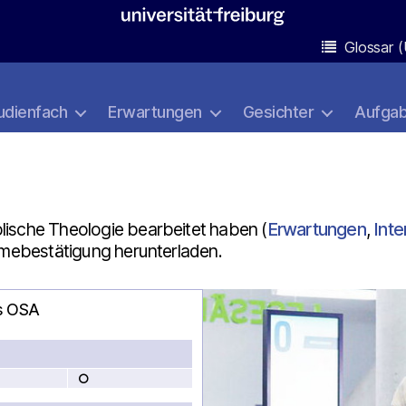
Glossar (
udienfach
Erwartungen
Gesichter
Aufga
lische Theologie bearbeitet haben (
Erwartungen
,
Int
ahmebestätigung herunterladen.
es OSA